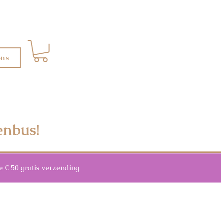
ons
enbus!
 50 gratis verzending