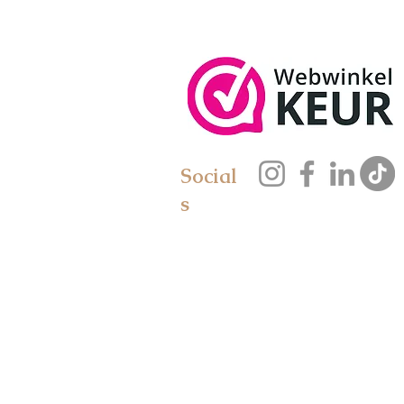
Social
s