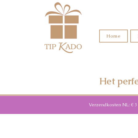
Home
Het perf
Verzendkosten NL: € 