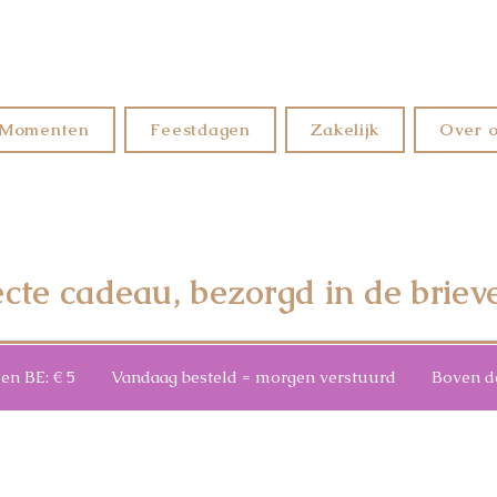
Momenten
Feestdagen
Zakelijk
Over 
ecte cadeau, bezorgd in de briev
3 en BE: € 5 Vandaag besteld = morgen verstuurd Boven de €