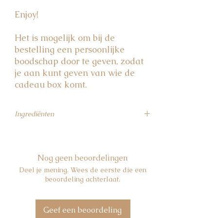
Enjoy!
Het is mogelijk om bij de
bestelling een persoonlijke
boodschap door te geven, zodat
je aan kunt geven van wie de
cadeau box komt.
Ingrediënten
Choco mallows:
glucose-fructosestroop,
35% cacaofantasie (suiker, plantaardig vet
in wisselende verhoudingen (kokos,
Nog geen beoordelingen
palmpit, palm, zonnebloem, shea,
Deel je mening. Wees de eerste die een
koolzaad), mager cacaopoeder*,
beoordeling achterlaat.
stabilisator: E492, emulgator:
SOJALECITHINE, natuurlijke
vanillearoma), suiker, water, dextrose,
Geef een beoordeling
varkensgelatine.