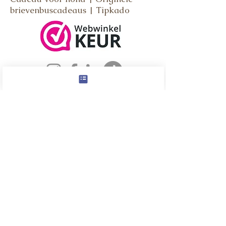
brievenbuscadeaus | Tipkado
Socials
Meld je aan voor de Tipkado
nieuwsbrief en ontvang een
kortingscode van 5% direct in je
mailbox.