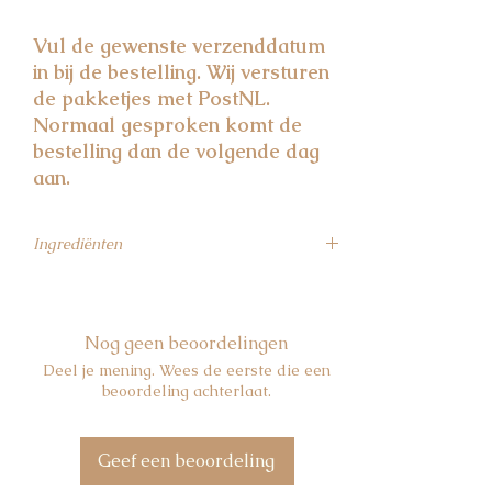
Vul de gewenste verzenddatum
in bij de bestelling. Wij versturen
de pakketjes met PostNL.
Normaal gesproken komt de
bestelling dan de volgende dag
aan.
Ingrediënten
Earl Grey thee:
zwarte thee 93,5%,
natuurlijke aroma 3%, citroenschil 1,5%,
sinaasappelschil 1,5%, korenbloemblaadjes
Nog geen beoordelingen
0,5%.
Deel je mening. Wees de eerste die een
Zwarte thee bosvruchten:
zwarte thee 87%,
beoordeling achterlaat.
natuurlijke aroma 12,5%, stukjes framboos
0,5%
Groene thee jasmijn:
groene thee jasmijn
Geef een beoordeling
98%, jasmijnblaadjes 2%