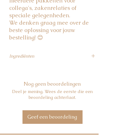
meerdere pakketten voor
collega's, zakenrelaties of
speciale gelegenheden.
We denken graag mee over de
beste oplossing voor jouw
bestelling! 😊
Ingrediënten
Earl Grey thee:
zwarte thee 93,5%,
natuurlijke aroma 3%, citroenschil 1,5%,
sinaasappelschil 1,5%, korenbloemblaadjes
Nog geen beoordelingen
0,5%.
Deel je mening. Wees de eerste die een
Zwarte thee bosvruchten:
zwarte thee 87%,
beoordeling achterlaat.
natuurlijke aroma 12,5%, stukjes framboos
0,5%
Groene thee jasmijn:
groene thee jasmijn
Geef een beoordeling
98%, jasmijnblaadjes 2%
Rooibos:
rooibos 100%
Groene thee limoengras gember:
groene