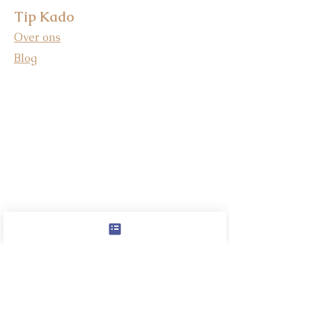
Tip Kado
Over ons
Blog
Cadeau voor hond | Originele
brievenbuscadeaus | Tipkado