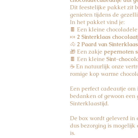
Dit feestelijke pakket zit
genieten tijdens de gezellig
In het pakket vind je:
🍫 Een kleine chocoladele
🍬
2 Sinterklaas chocolaat
🐴
2 Paard van Sinterklaas
🎁 Een zakje
pepernoten s
🍫 Een kleine
Sint-chocol
☕ En natuurlijk onze ver
romige kop warme choco
Een perfect cadeautje om 
bedanken of gewoon een g
Sinterklaastijd.
De box wordt geleverd in
dus bezorging is mogelijk 
is.