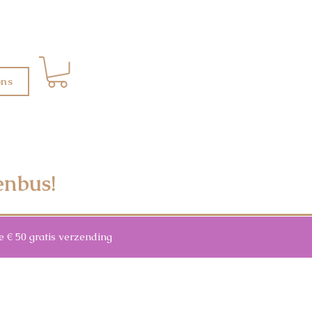
ons
enbus!
 50 gratis verzending