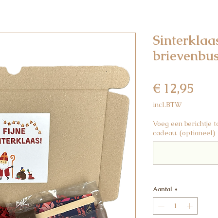
Sinterklaa
brievenbu
Prijs
€ 12,95
incl.BTW
Voeg een berichtje 
cadeau. (optioneel)
Aantal
*