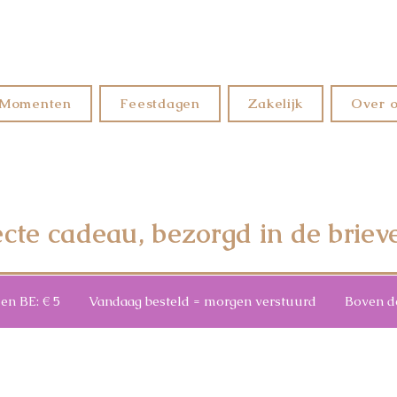
Momenten
Feestdagen
Zakelijk
Over 
ecte cadeau, bezorgd in de briev
3 en BE: € 5 Vandaag besteld = morgen verstuurd Boven de €