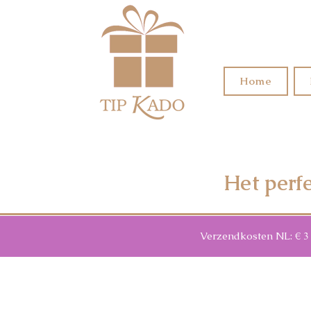
Home
Het perf
Verzendkosten NL: € 