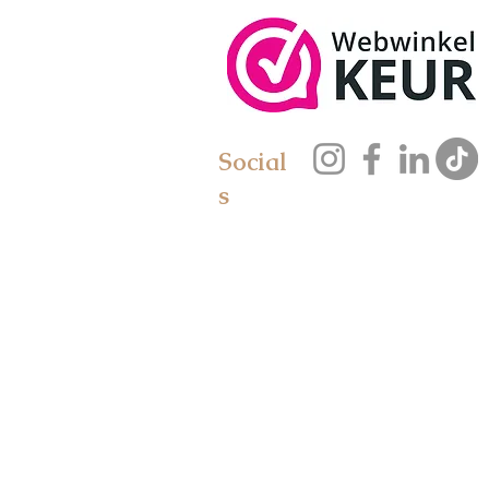
Social
s