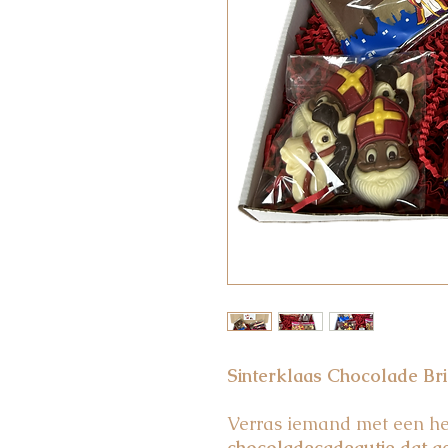
Sinterklaas Chocolade Br
Verras iemand met een he
chocoladecadeautje dat g