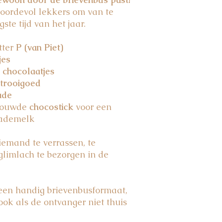
E172), KAN BEVAT
 boordevol lekkers om van te
Chocolade letter P:
s
ste tijd van het jaar.
melkpoeder, cacaoma
26,5% cacaobestandd
noten. (* Rainforest 
tter
P (van Piet)
Sintje:
suiker, cacao
jes
melkpoeder, weipoede
 chocolaatjes
lecithinen (soja) en E
trooigoed
Melkchocolade: ten m
ade
Rainforest Alicance C
trouwde
chocostick
voor een
Zakje strooigoed; Mi
suiker, tarw
lademelk
olie (palm, raap), gl
(sorbitolen), gelatin
iemand te verrassen, te
specerijen, rijsmidde
limlach te bezorgen in de
ammoniumcarbonaten
(citroenzuur), gebran
(saffoer, spirulina, r
 een handig brievenbusformaat,
natuurlijke aroma's, 
carotenen, anthocyan
ook als de ontvanger niet thuis
(natriumcitraten). K
bevatten.