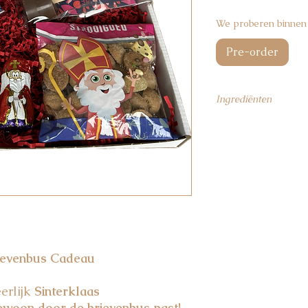
We proberen binnen 
Pre-order
Ingrediënten
Chocolade stick
: Bev
cacaobestanddelen, 
Suiker, cacaoboter, 
emulgator E322 (soja
sporten bevatten van
pinda's en noten.
Sintkop melk:
suiker
cacaomassa, weipoed
(SOJA)), natuurlijk a
E120, E160c) KAN 
ievenbus Cadeau
Paard Wit Geel/Roo
MELKpoeder, cacaoma
erlijk
Sinterklaas
(SOJA)), natuurlijk a
ewoon door de brievenbus past!