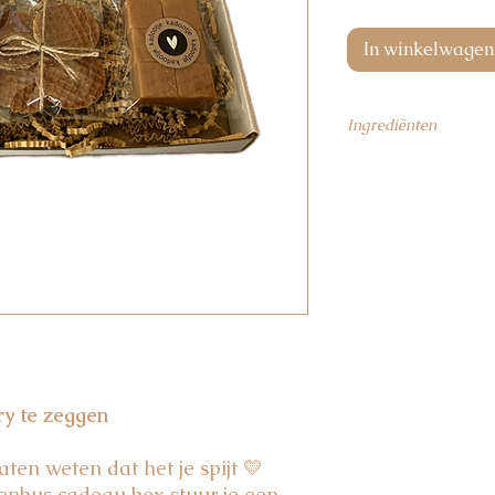
In winkelwagen
Ingrediënten
Stroopwafels
: tarwe
roomboter (melk), sui
sojabloem, raapolie, 
E471), rijsmiddel (E
(citroenzuur). Bourbo
Mokkaboontjes
: sui
cacaomassa, weipoed
(zonnebloemlecithine
(Arabische gom, sche
Soft fudge vanilla
: s
vetten (palm, kokos)
ry te zeggen
emulgator (sojalecith
extract. Kan ei, pind
ten weten dat het je spijt 💛
venbus cadeau box stuur je een