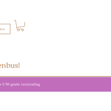
ons
enbus!
 50 gratis verzending