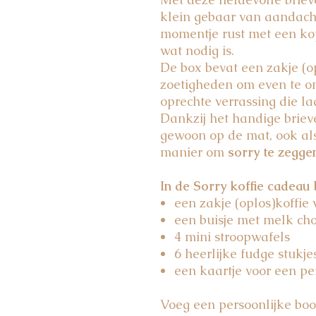
klein gebaar van aandacht
momentje rust met een kop
wat nodig is.
De box bevat een zakje (op
zoetigheden om even te o
oprechte verrassing die la
Dankzij het handige briev
gewoon op de mat, ook als 
manier om
sorry te zegge
In de Sorry koffie cadeau b
een zakje (oplos)koffie
een buisje met melk ch
4 mini stroopwafels
6 heerlijke fudge stukje
een kaartje voor een pe
Voeg een persoonlijke boo