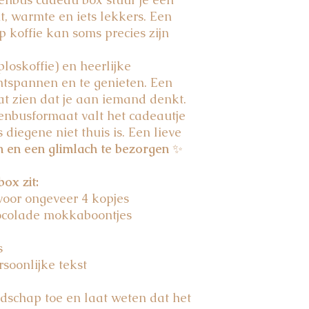
, warmte en iets lekkers. Een
 koffie kan soms precies zijn
loskoffie) en heerlijke
ntspannen en te genieten. Een
at zien dat je aan iemand denkt.
enbusformaat valt het cadeautje
diegene niet thuis is. Een lieve
n en een glimlach te bezorgen
✨
ox zit:
 voor ongeveer 4 kopjes
ocolade mokkaboontjes
s
rsoonlijke tekst
dschap toe en laat weten dat het