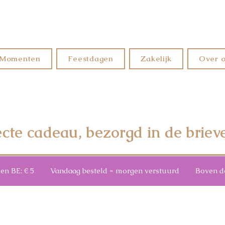
Momenten
Feestdagen
Zakelijk
Over 
ecte cadeau, bezorgd in de briev
3 en BE: € 5 Vandaag besteld = morgen verstuurd Boven de €