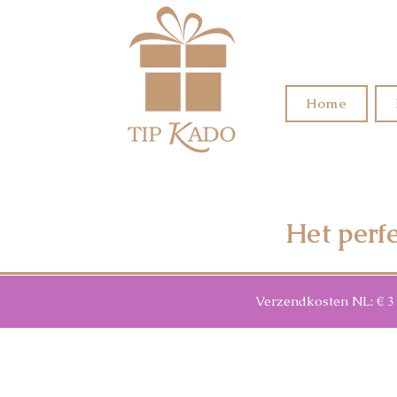
Home
Het perf
Verzendkosten NL: € 