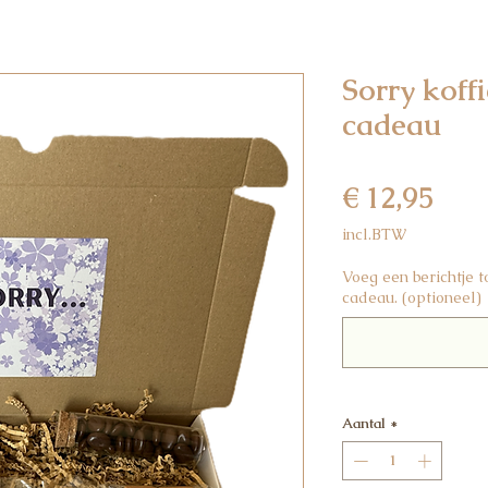
Sorry koff
cadeau
Prijs
€ 12,95
incl.BTW
Voeg een berichtje 
cadeau. (optioneel)
Aantal
*