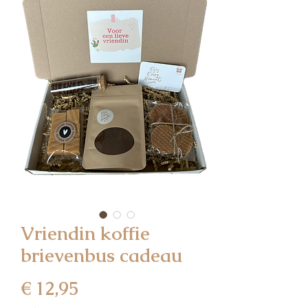
Vriendin koffie
brievenbus cadeau
Prijs
€ 12,95