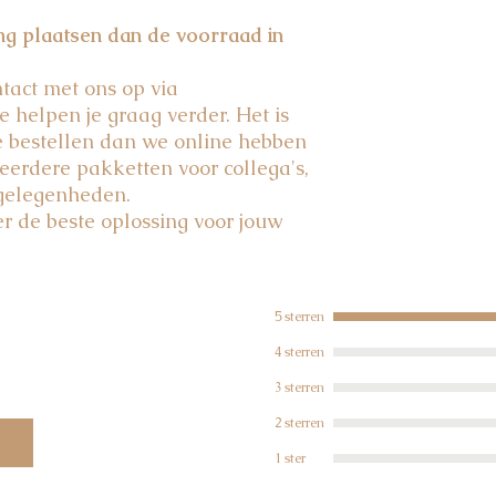
Honing:
gemengde ni
ing plaatsen dan de voorraad in
geschikt voor kinde
act met ons op via
e helpen je graag verder. Het is
e bestellen dan we online hebben
eerdere pakketten voor collega's,
 gelegenheden.
 de beste oplossing voor jouw
5 sterren
4 sterren
3 sterren
2 sterren
1 ster