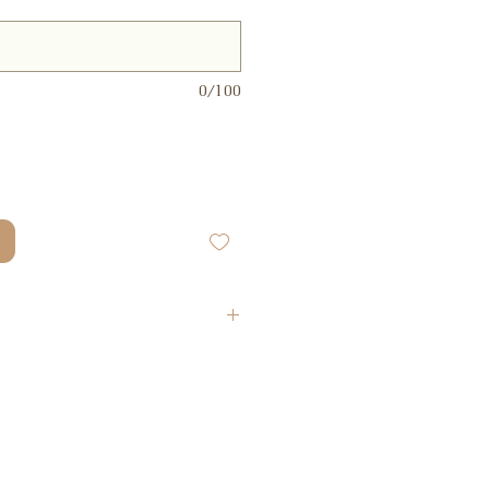
0/100
e thee 93,5%, natuurlijke aroma
 sinaasappelschil 1,5%,
0,5%.
hten:
zwarte thee 87%, natuurlijke
 framboos 0,5%
groene thee jasmijn 98%,