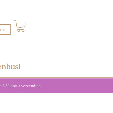
ons
enbus!
 50 gratis verzending