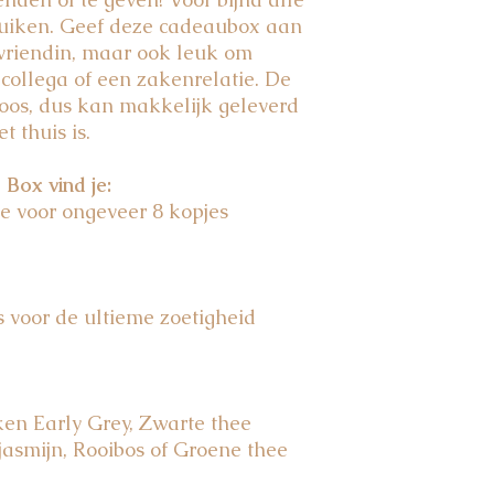
jasmijnblaadjes 2%
uiken. Geef deze cadeaubox aan
Rooibos:
rooibos 10
 vriendin, maar ook leuk om
Groene thee limoen
citroengras 36%, stu
 collega of een zakenrelatie. De
3,5%, citroenschil 0,5
doos, dus kan makkelijk geleverd
Pure mint:
groene m
t thuis is.
Stroopwafels
: tarwe
roomboter (melk), sui
Box vind je:
sojabloem, raapolie, 
e voor ongeveer 8 kopjes
E471), rijsmiddel (E
(citroenzuur). Bourbo
Soft nougat:
glucoses
water, gekonfijte vru
suiker, glucose-fruc
s voor de ultieme zoetigheid
zuurregelaar (citroe
melkpoeder, melkeiwi
melkeiwitten, zout, 
noten en ei bevatten
ken Early Grey, Zwarte thee
Soft fudge vanilla
: s
vetten (palm, kokos)
jasmijn, Rooibos of Groene thee
emulgator (sojalecith
extract. Kan ei, pind