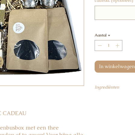
cadeau. (optioneel)
Aantal
*
In winkelwagen
Ingrediënten
Earl Grey thee:
zwart
3%, citroenschil 1,5%,
korenbloemblaadjes 
E CADEAU
Zwarte thee bosvruc
aroma 12,5%, stukjes
venbusbox met een thee
Groene thee jasmijn:
nden of te geven! Voor bijna alle