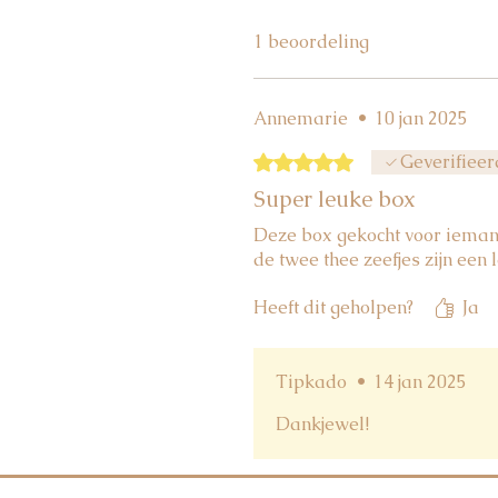
1 beoordeling
Annemarie
•
10 jan 2025
Beoordeeld met 5 uit 5 sterren.
Geverifieer
Super leuke box
Deze box gekocht voor iemand 
de twee thee zeefjes zijn een
Heeft dit geholpen?
Ja
Tipkado
•
14 jan 2025
Dankjewel!