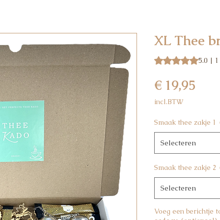
XL Thee b
Waardering is 5.0 o
5.0 | 
Prijs
€ 19,95
incl.BTW
Smaak thee zakje 1
Selecteren
Smaak thee zakje 2
Selecteren
Voeg een berichtje 