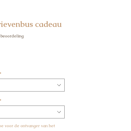
rievenbus cadeau
p vijf sterren op basis van 1 beoordeling
1 beoordeling
*
*
toe voor de ontvanger van het