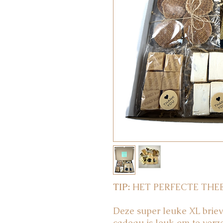
TIP:
HET PERFECTE THE
Deze super leuke XL brie
cadeau is leuk om te verze