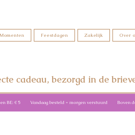
Momenten
Feestdagen
Zakelijk
Over 
ecte cadeau, bezorgd in de briev
3 en BE: € 5 Vandaag besteld = morgen verstuurd Boven de €