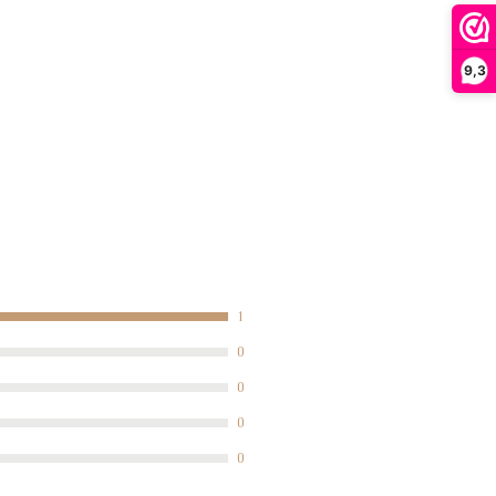
et-EU-honing. Honing is niet
ren jonger dan 12 maanden.
9,3
1
0
0
0
0