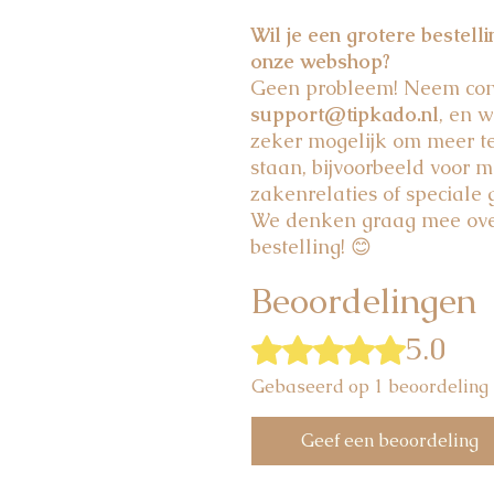
Wil je een grotere bestell
onze webshop?
Geen probleem! Neem cont
support@tipkado.nl
, en w
zeker mogelijk om meer t
staan, bijvoorbeeld voor m
zakenrelaties of speciale
We denken graag mee over
bestelling! 😊
Beoordelingen
5.0
Beoordeeld met 5 uit 5 sterren.
Gebaseerd op 1 beoordeling
Geef een beoordeling