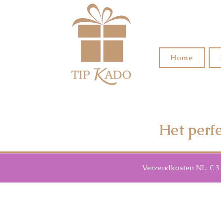
Home
Het perf
Verzendkosten NL: € 