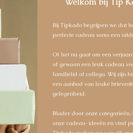
Welkom bij Tip K
Bij Tipkado begrijpen we dat h
perfecte cadeau soms een uitda
Of het nu gaat om een verjaard
of gewoon een leuk cadeau voo
familielid of collega. Wij zijn 
een aanbod van leuke brievenb
gelegenheid.
Blader door onze categorieën, l
onze cadeau-ideeën en vind prec
Tipkado maken we van elk mom