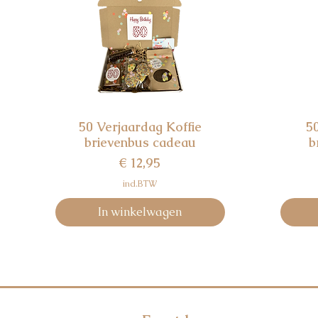
50 Verjaardag Koffie
5
Snel overzicht
brievenbus cadeau
b
Prijs
€ 12,95
incl.BTW
In winkelwagen