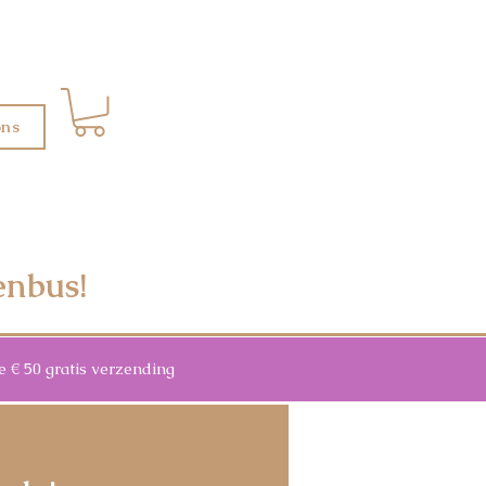
ons
enbus!
 50 gratis verzending