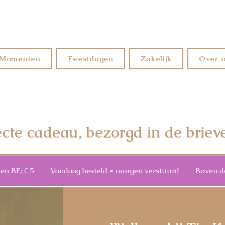
Momenten
Feestdagen
Zakelijk
Over 
ecte cadeau, bezorgd in de briev
3 en BE: € 5 Vandaag besteld = morgen verstuurd Boven de €