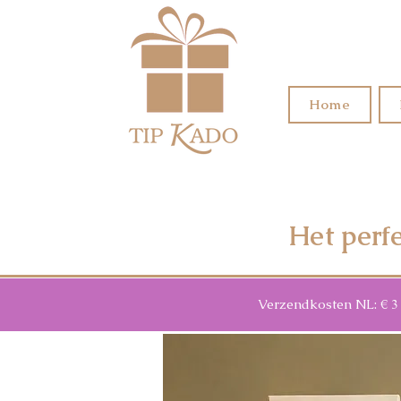
Home
Het perf
Verzendkosten NL: € 