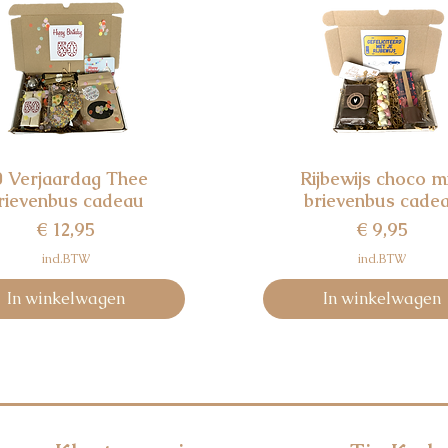
0 Verjaardag Thee
Rijbewijs choco m
Snel overzicht
Snel overzicht
rievenbus cadeau
brievenbus cade
Prijs
Prijs
€ 12,95
€ 9,95
incl.BTW
incl.BTW
In winkelwagen
In winkelwagen