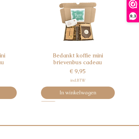
9,3
ini
Bedankt koffie mini
Snel overzicht
au
brievenbus cadeau
Prijs
€ 9,95
incl.BTW
In winkelwagen
MINI